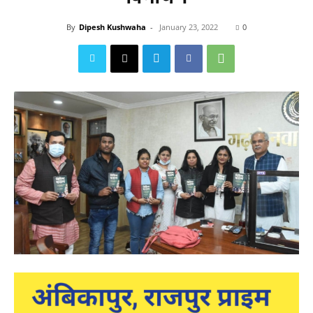
By
Dipesh Kushwaha
-
January 23, 2022
0