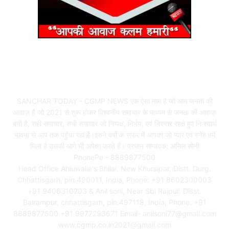
ABOUT US
SANCHAR TODAY - CGMP NEWS एक ऐसा नाम है जो आम जनता की
आवाज़ है जो 2021 से शुरू होकर विश्वनीय समाचार के माध्यम से जनता की आवाज़
बनी है, सही समाचार, सभी समाचार जो निष्पक्ष, निर्भय, एवं निरन्तर रहते हुए निःस्वार्थ
भावना से आप तक पहुँचा रहा है।इतने वर्षो के सफर में आपका जो प्यार एवं स्नेह हमें
मिला है उसकी आगे भी अपेक्षा करते हैं। प्रधान सम्पादक: अनिल सोनी
PhonePe - 8889877500
Head Office Ahluwalia's Bhilai, New Khursipar, Distt. Durg,
Chhattisgarh, pin.490011, India, Phone: +91 8602300003
+91 9406310203 & Anil soni, Near Sbi Rajpur. Disst.
Balrampur, chhattisgarh, pin.497118, India, Phone. +91
8889877500 +91 9977293671 Email- anilsoni77@gmail.com
www.cgmp.co.in2021@gmail.com