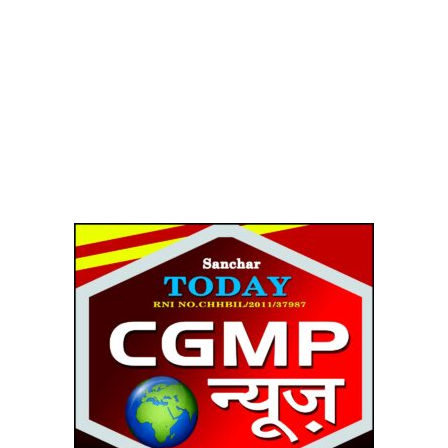
रायपुर संभाग
9850
बलरामपुर
7588
देश
7431
अंबिकापुर
6943
सूरजपुर
4980