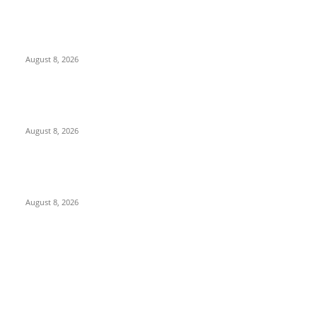
गुजरात में छत्तीसगढ़ पर्यटन की दमदार दस्तक,देशभर से पहुंचे पर्यटन क्षेत्र के
प्रतिनिधियों ने राज्य के पर्यटन वैभव को सराहा
August 8, 2026
280 ई-वाहन और लिथियम बैटरियां बनीं ‘बारूद का ढेर’! गंभीर अग्नि खतरे के बीच
ओला इलेक्ट्रिक सर्विस सेंटर सील
August 8, 2026
ATM से पैसे नहीं, अब निकलेगा राशन भी! छत्तीसगढ़ में शुरू हुआ ‘अन्नपूर्ति ग्रेन
ATM’, जानिए कैसे मिलेगा चावल
August 8, 2026
POPULAR CATEGORY
छत्तीसगढ़
36054
सरगुजा संभाग
19445
रायपुर
10109