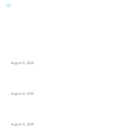
EDITOR PICKS
गुजरात में छत्तीसगढ़ पर्यटन की दमदार दस्तक,देशभर से पहुंचे पर्यटन क्षेत्र के
प्रतिनिधियों ने राज्य के पर्यटन वैभव को सराहा
August 8, 2026
280 ई-वाहन और लिथियम बैटरियां बनीं ‘बारूद का ढेर’! गंभीर अग्नि खतरे के बीच
ओला इलेक्ट्रिक सर्विस सेंटर सील
August 8, 2026
ATM से पैसे नहीं, अब निकलेगा राशन भी! छत्तीसगढ़ में शुरू हुआ ‘अन्नपूर्ति ग्रेन
ATM’, जानिए कैसे मिलेगा चावल
August 8, 2026
POPULAR POSTS