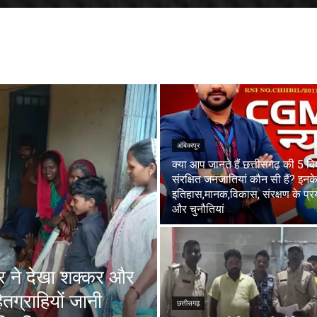
अंबिकापुर
क्या आप जानते हैं छत्तीसगढ़ की 5 वि
संरक्षित जनजातियां कौन सी हैं? इनक
इतिहास,मानक,विकास, संरक्षण के प्
और चुनौतियां
टर ने देखा शक्कर और
ितग्राहियों जानी
छत्तीसगढ़