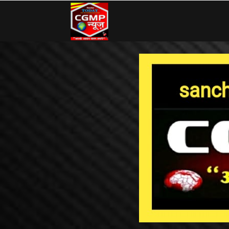
CG
MP
News