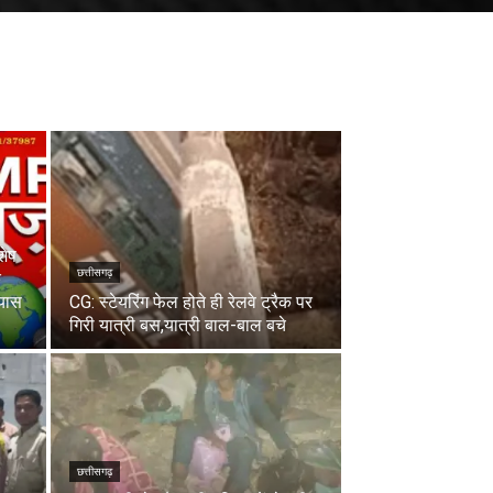
शेष
छत्तीसगढ़
े
रयास
CG: स्टेयरिंग फेल होते ही रेलवे ट्रैक पर
गिरी यात्री बस,यात्री बाल-बाल बचे
छत्तीसगढ़