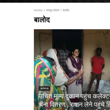
Home
रायपुर संभाग
बालोद
बालोद
छत्तीसगढ़
उचित मूल्य दुकान पहुंच कलेक्
चना वितरण...राशन लेने पहुंचे ह