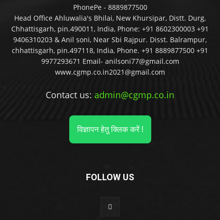
PhonePe - 8889877500
Head Office Ahluwalia's Bhilai, New Khursipar, Distt. Durg,
Chhattisgarh, pin.490011, India, Phone: +91 8602300003 +91
9406310203 & Anil soni, Near Sbi Rajpur. Disst. Balrampur,
chhattisgarh, pin.497118, India, Phone. +91 8889877500 +91
9977293671 Email- anilsoni77@gmail.com
www.cgmp.co.in2021@gmail.com
Contact us:
admin@cgmp.co.in
विज्ञापन हेतु क्लिक करें !
FOLLOW US