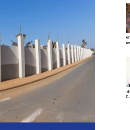
ब्र
हत
नी
वि