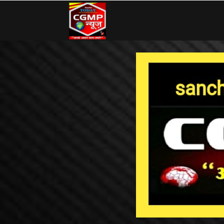
CG
MP
News