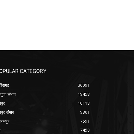
OPULAR CATEGORY
्तीसगढ़
36091
गुजा संभाग
19458
यपुर
10118
यपुर संभाग
9861
रामपुर
7591
श
7450