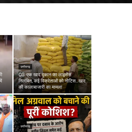
छत्तीसगढ़
की
CG: एक खाद दुकान का लाइसेंस
ें
निलंबित, कई विक्रेताओं को नोटिस...खाद
की कालाबाजारी का मामला
छत्तीसगढ़