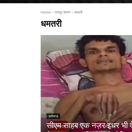
Home
रायपुर संभाग
धमतरी
धमतरी
छत्तीसगढ़
सीएम साहब एक नज़र इधर भी द