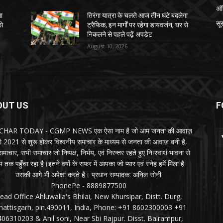
अं
गा
तिरंगा यात्रा के चलते आज तीन घंटे बदलेगा
सू
से
ट्रैफिक, इन मार्गों पर रहेगा डायवर्जन, घर से
निकलने से पहले पढ़ें अपडेट
August 10, 2026
OUT US
F
HAR TODAY - CGMP NEWS एक ऐसा नाम है जो आम जनता की आवाज़
जो 2021 से शुरू होकर विश्वनीय समाचार के माध्यम से जनता की आवाज़ बनी है,
माचार, सभी समाचार जो निष्पक्ष, निर्भय, एवं निरन्तर रहते हुए निःस्वार्थ भावना से
 तक पहुँचा रहा है।इतने वर्षो के सफर में आपका जो प्यार एवं स्नेह हमें मिला है
उसकी आगे भी अपेक्षा करते हैं। प्रधान सम्पादक: अनिल सोनी
PhonePe - 8889877500
ead Office Ahluwalia's Bhilai, New Khursipar, Distt. Durg,
hattisgarh, pin.490011, India, Phone: +91 8602300003 +91
406310203 & Anil soni, Near Sbi Rajpur. Disst. Balrampur,