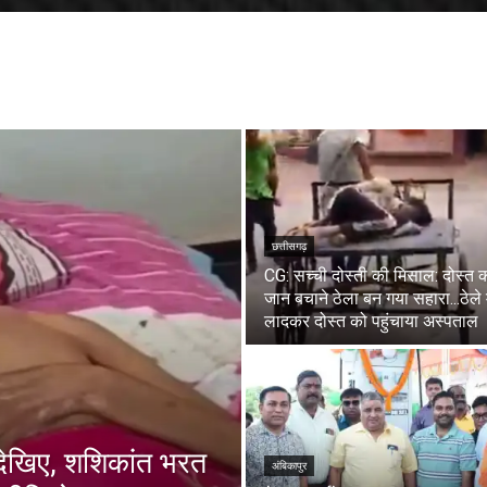
छत्तीसगढ़
CG: सच्ची दोस्ती की मिसाल: दोस्त 
जान बचाने ठेला बन गया सहारा...ठेले म
लादकर दोस्त को पहुंचाया अस्पताल
ेखिए, शशिकांत भरत
अंबिकापुर