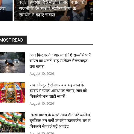
वेदांता हादसा: 25 मौतों के बाद ‘बचाव की
ाजेश
राजनीति’ के आरोप, उद्योगपतियों के
समर्थन ने बढ़ाए सवाल
MOST READ
आज फिर बरसेगा आसमान! 16 राज्यों में भारी
बारिश का अलर्ट, बाढ़ से लेकर लैंडस्लाइड
तक खतरा
August 10, 2026
सावन के दूसरे सोमवार बाबा महाकाल के
दरबार में उमड़ा आस्था का सैलाब, शाम को
निकलेगी भव्य शाही सवारी
August 10, 2026
तिरंगा यात्रा के चलते आज तीन घंटे बदलेगा
ट्रैफिक, इन मार्गों पर रहेगा डायवर्जन, घर से
निकलने से पहले पढ़ें अपडेट
August 10, 2026