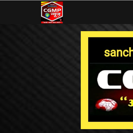
CG
MP
News