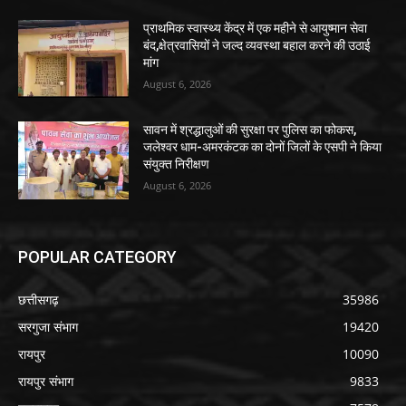
प्राथमिक स्वास्थ्य केंद्र में एक महीने से आयुष्मान सेवा
बंद,क्षेत्रवासियों ने जल्द व्यवस्था बहाल करने की उठाई
मांग
August 6, 2026
सावन में श्रद्धालुओं की सुरक्षा पर पुलिस का फोकस,
जलेश्वर धाम-अमरकंटक का दोनों जिलों के एसपी ने किया
संयुक्त निरीक्षण
August 6, 2026
POPULAR CATEGORY
छत्तीसगढ़
35986
सरगुजा संभाग
19420
रायपुर
10090
रायपुर संभाग
9833