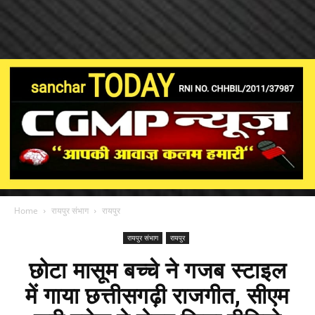
Home
रायपुर संभाग
रायपुर
रायपुर संभाग
रायपुर
छोटा मासूम बच्चे ने गजब स्टाइल
में गाया छत्तीसगढ़ी राजगीत, सीएम