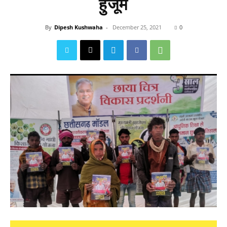
हुजूम
By
Dipesh Kushwaha
-
December 25, 2021
0