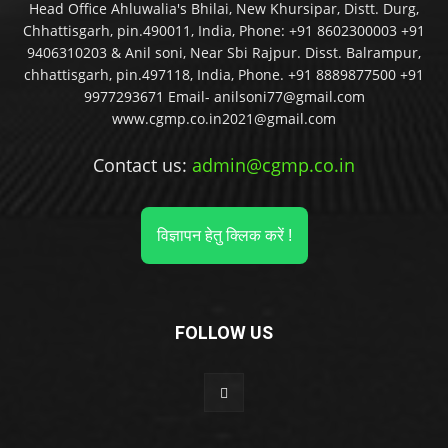
Head Office Ahluwalia's Bhilai, New Khursipar, Distt. Durg,
Chhattisgarh, pin.490011, India, Phone: +91 8602300003 +91
9406310203 & Anil soni, Near Sbi Rajpur. Disst. Balrampur,
chhattisgarh, pin.497118, India, Phone. +91 8889877500 +91
9977293671 Email- anilsoni77@gmail.com
www.cgmp.co.in2021@gmail.com
Contact us:
admin@cgmp.co.in
विज्ञापन हेतु क्लिक करें !
FOLLOW US