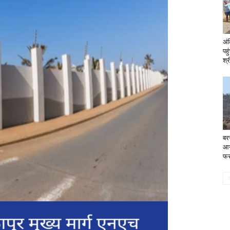
अं
पहु
श्र
बरस
आग
फर