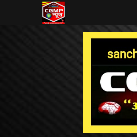
CG
MP
News