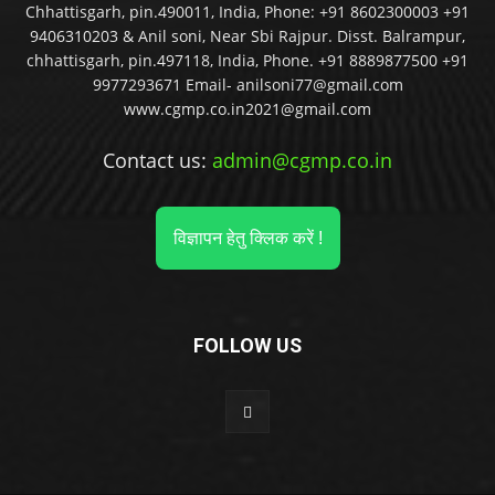
Chhattisgarh, pin.490011, India, Phone: +91 8602300003 +91
9406310203 & Anil soni, Near Sbi Rajpur. Disst. Balrampur,
chhattisgarh, pin.497118, India, Phone. +91 8889877500 +91
9977293671 Email- anilsoni77@gmail.com
www.cgmp.co.in2021@gmail.com
Contact us:
admin@cgmp.co.in
विज्ञापन हेतु क्लिक करें !
FOLLOW US