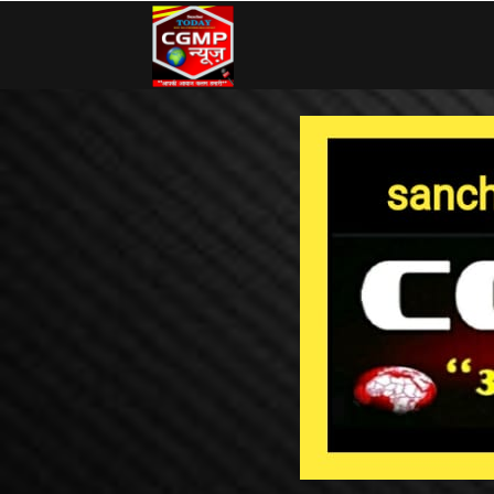
CG
MP
News