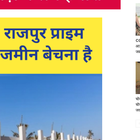
CG
आई
जव
चोर
चो
जख