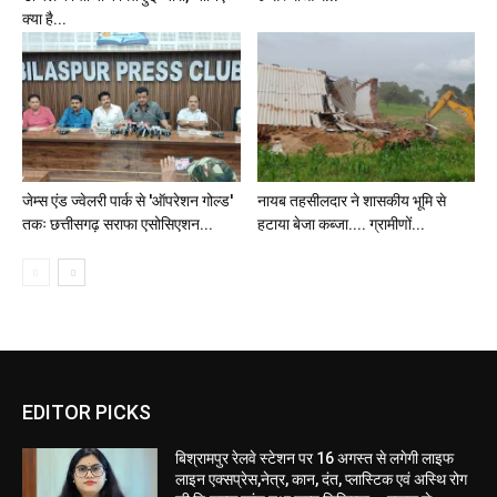
क्या है...
जेम्स एंड ज्वेलरी पार्क से 'ऑपरेशन गोल्ड'
नायब तहसीलदार ने शासकीय भूमि से
तकः छत्तीसगढ़ सराफा एसोसिएशन...
हटाया बेजा कब्जा.... ग्रामीणों...
EDITOR PICKS
बिश्रामपुर रेलवे स्टेशन पर 16 अगस्त से लगेगी लाइफ
लाइन एक्सप्रेस,नेत्र, कान, दंत, प्लास्टिक एवं अस्थि रोग