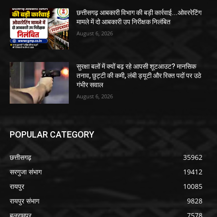
छत्तीसगढ़ आबकारी विभाग की बड़ी कार्रवाई...ओवररेटिंग
मामले में दो आबकारी उप निरीक्षक निलंबित
August 6, 2026
सुरक्षा बलों में क्यों बढ़ रहे आपसी शूटआउट? मानसिक
तनाव, छुट्टी की कमी, लंबी ड्यूटी और रिक्त पदों पर उठे
गंभीर सवाल
August 6, 2026
POPULAR CATEGORY
छत्तीसगढ़
35962
सरगुजा संभाग
19412
रायपुर
10085
रायपुर संभाग
9828
बलरामपुर
7578