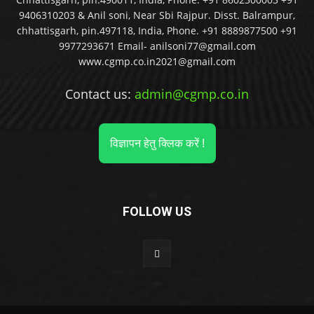
9406310203 & Anil soni, Near Sbi Rajpur. Disst. Balrampur,
chhattisgarh, pin.497118, India, Phone. +91 8889877500 +91
9977293671 Email- anilsoni77@gmail.com
www.cgmp.co.in2021@gmail.com
Contact us:
admin@cgmp.co.in
विज्ञापन हेतु क्लिक करें !
FOLLOW US