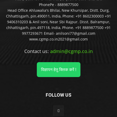
PhonePe - 8889877500
Head Office Ahluwalia's Bhilai, New Khursipar, Distt. Durg,
Chhattisgarh, pin.490011, India, Phone: +91 8602300003 +91
9406310203 & Anil soni, Near Sbi Rajpur. Disst. Balrampur,
chhattisgarh, pin.497118, India, Phone. +91 8889877500 +91
9977293671 Email- anilsoni77@gmail.com
www.cgmp.co.in2021@gmail.com
Contact us:
admin@cgmp.co.in
विज्ञापन हेतु क्लिक करें !
FOLLOW US