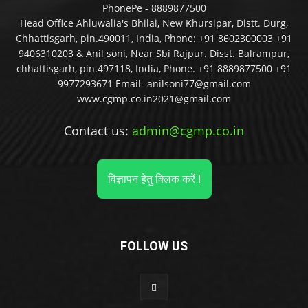
PhonePe - 8889877500
Head Office Ahluwalia's Bhilai, New Khursipar, Distt. Durg,
Chhattisgarh, pin.490011, India, Phone: +91 8602300003 +91
9406310203 & Anil soni, Near Sbi Rajpur. Disst. Balrampur,
chhattisgarh, pin.497118, India, Phone. +91 8889877500 +91
9977293671 Email- anilsoni77@gmail.com
www.cgmp.co.in2021@gmail.com
Contact us:
admin@cgmp.co.in
विज्ञापन हेतु क्लिक करें !
FOLLOW US