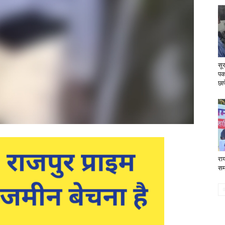
सूर
पक
छाप
रा
समा