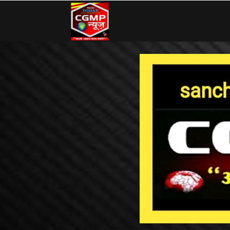
CG
MP
News