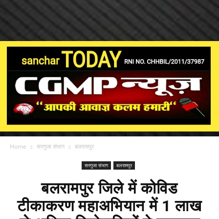
Home
सरगुजा संभाग
बलरामपुर
सरगुजा संभाग
बलरामपुर
बलरामपुर जिले में कोविड
टीकाकरण महाअभियान में 1 लाख