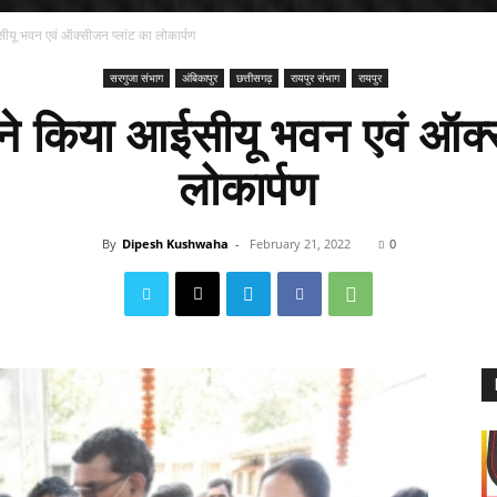
ईसीयू भवन एवं ऑक्सीजन प्लांट का लोकार्पण
सरगुजा संभाग
अंबिकापुर
छत्तीसगढ़
रायपुर संभाग
रायपुर
री ने किया आईसीयू भवन एवं ऑक
लोकार्पण
By
Dipesh Kushwaha
-
February 21, 2022
0