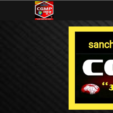
CG
MP
News