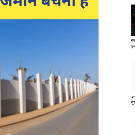
घर 
कु
छत
सु