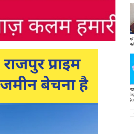
ब्र
महं
बलर
पे
हेल