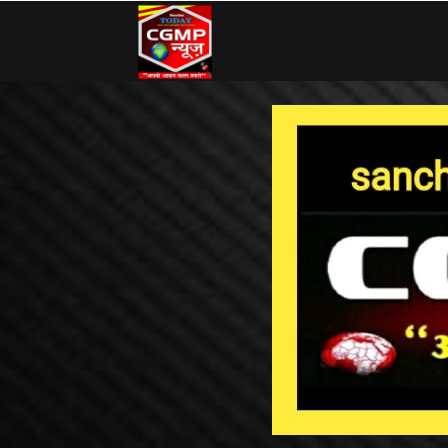
CG
MP
News