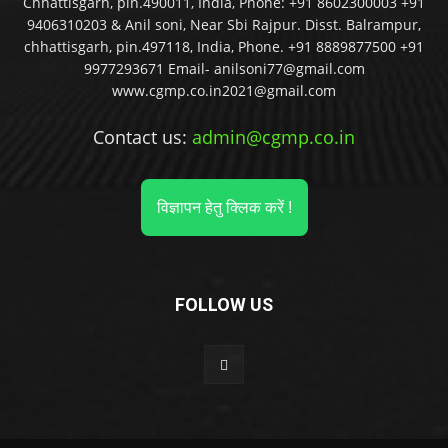
Chhattisgarh, pin.490011, India, Phone: +91 8602300003 +91
9406310203 & Anil soni, Near Sbi Rajpur. Disst. Balrampur,
chhattisgarh, pin.497118, India, Phone. +91 8889877500 +91
9977293671 Email- anilsoni77@gmail.com
www.cgmp.co.in2021@gmail.com
Contact us:
admin@cgmp.co.in
विज्ञापन हेतु क्लिक करें !
FOLLOW US