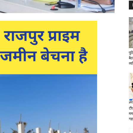
पु
बै
व्य
टी
मम
गह