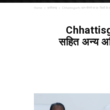
Home
छत्तीसगढ़
Chhattisgarh: धान भीगने पर छः जिलों के कल
Chhattisga
सहित अन्य अ