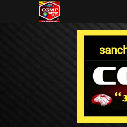
CG
MP
News