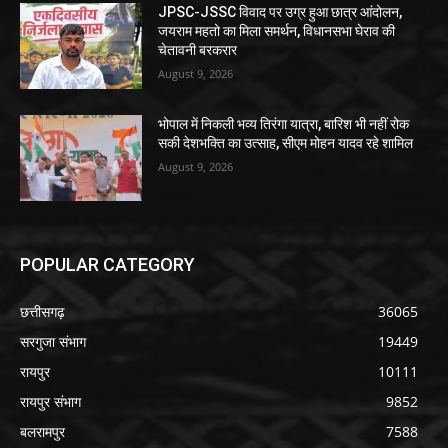
JPSC-JSSC विवाद पर उग्र हुआ छात्र आंदोलन,
जयराम महतो का मिला समर्थन, विधानसभा घेराव की
चेतावनी बरकरार
August 9, 2026
भोपाल में निकली भव्य तिरंगा यात्रा, बारिश भी नहीं रोक
सकी देशभक्ति का उत्साह, सीएम मोहन यादव रहे शामिल
August 9, 2026
POPULAR CATEGORY
छत्तीसगढ़
36065
सरगुजा संभाग
19449
रायपुर
10111
रायपुर संभाग
9852
बलरामपुर
7588