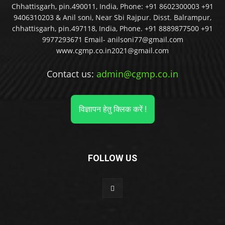
Chhattisgarh, pin.490011, India, Phone: +91 8602300003 +91
9406310203 & Anil soni, Near Sbi Rajpur. Disst. Balrampur,
chhattisgarh, pin.497118, India, Phone. +91 8889877500 +91
9977293671 Email- anilsoni77@gmail.com
www.cgmp.co.in2021@gmail.com
Contact us:
admin@cgmp.co.in
विज्ञापन हेतु क्लिक करें !
FOLLOW US