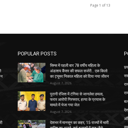
Page 1 of 13
POPULAR POSTS
P
सिम्स में पहली बार 78 वर्षीय महिला के
छत
ो
अंडाशय कैंसर की सफल सर्जरी... एक किलो
सर
वन
का ट्यूमर निकाल महिला को दिया नया जीवन
August 7, 2026
रा
रा
पुरानी रंजिश में टंगिया से जानलेवा हमला,
फरार आरोपी गिरफ्तार; हत्या के प्रयास के
बल
मामले में भेजा गया जेल
दे
August 7, 2026
अं
री
देशभर में मानसून का कहर, 15 राज्यों में भारी
सू