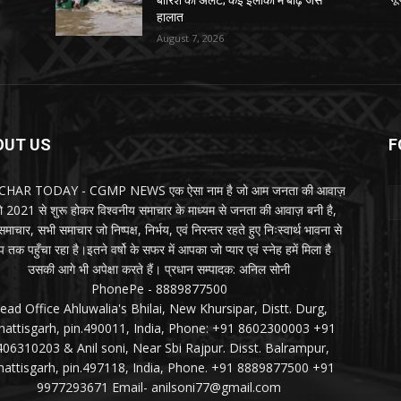
बारिश का अलर्ट; कई इलाकों में बाढ़ जैसे
हालात
August 7, 2026
OUT US
F
HAR TODAY - CGMP NEWS एक ऐसा नाम है जो आम जनता की आवाज़
जो 2021 से शुरू होकर विश्वनीय समाचार के माध्यम से जनता की आवाज़ बनी है,
माचार, सभी समाचार जो निष्पक्ष, निर्भय, एवं निरन्तर रहते हुए निःस्वार्थ भावना से
 तक पहुँचा रहा है।इतने वर्षो के सफर में आपका जो प्यार एवं स्नेह हमें मिला है
उसकी आगे भी अपेक्षा करते हैं। प्रधान सम्पादक: अनिल सोनी
PhonePe - 8889877500
ead Office Ahluwalia's Bhilai, New Khursipar, Distt. Durg,
hattisgarh, pin.490011, India, Phone: +91 8602300003 +91
406310203 & Anil soni, Near Sbi Rajpur. Disst. Balrampur,
hattisgarh, pin.497118, India, Phone. +91 8889877500 +91
9977293671 Email- anilsoni77@gmail.com