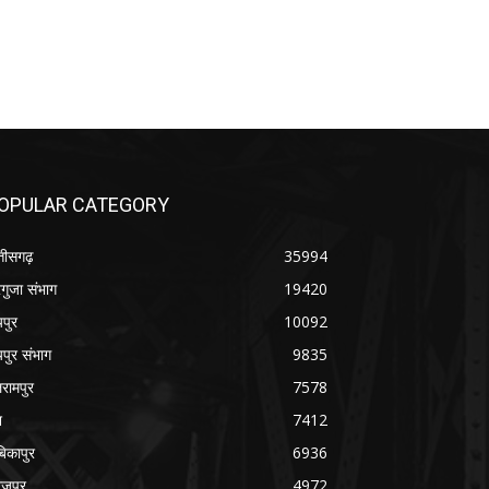
OPULAR CATEGORY
्तीसगढ़
35994
गुजा संभाग
19420
यपुर
10092
यपुर संभाग
9835
रामपुर
7578
श
7412
बिकापुर
6936
रजपुर
4972