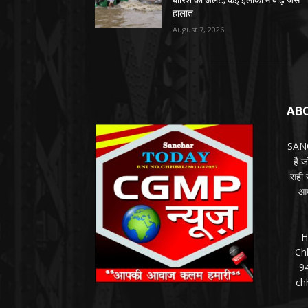
बारिश का अलर्ट; कई इलाकों में बाढ़ जैसे
हालात
August 7, 2026
AB
SANC
है 
सही स
आप
H
Ch
9
ch