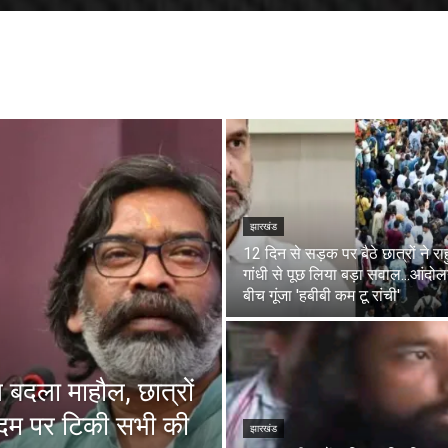
झारखंड
12 दिन से सड़क पर बैठे छात्रों ने रा
गांधी से पूछ लिया बड़ा सवाल...आंदो
बीच गूंजा 'हबीबी कम टू रांची'
दला माहौल, छात्रों
म पर टिकी सभी की
झारखंड