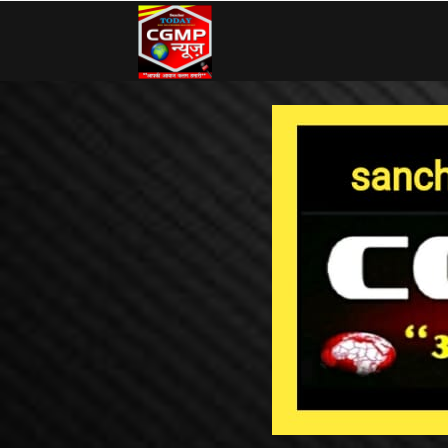
CG
MP
News