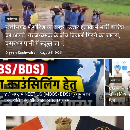
छत्तीसगढ़
छत्तीसगढ़ में बारिश का कहर! उत्तर इलाके में भारी बारिश
का अलर्ट, गरज-चमक के बीच बिजली गिरने का खतरा,
कमरभर पानी में स्कूल जा...
Dipesh Kushwaha
-
August 8, 2026
छत्तीसगढ़
छत्तीसगढ़
CG: कोसा की
छत्तीसगढ़ में NEET-UG (MBBS/BDS) प्रथम चरण
लॉन्च किया छ
काउंसिलिंग हेतु ऑनलाईन आवेदन प्रारंभ
फैब'