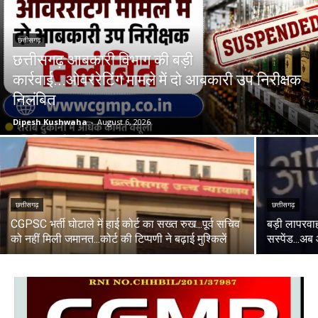
छत्तीसगढ़
छत्तीसगढ़ आबकारी विभाग की बड़ी
कार्रवाई...ओवररेटिंग मामले में दो आबकारी उप निरीक्षक
निलंबित
Dipesh Kushwaha
-
August 6, 2026
छत्तीसगढ़
छत्तीसगढ़
CGPSC भर्ती घोटाले में हाई कोर्ट का सख्त रुख...पूर्व सचिव
बड़ी लापरवा
को नहीं मिली जमानत...कोर्ट की टिप्पणी ने बढ़ाई मुश्किलें
सस्पेंड...अब