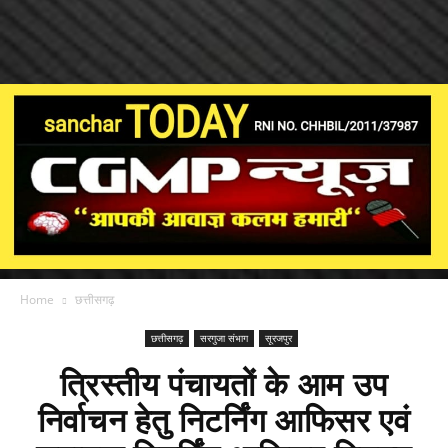
Home
छत्तीसगढ़
छत्तीसगढ़
सरगुजा संभाग
सूरजपुर
त्रिस्तीय पंचायतों के आम उप
निर्वाचन हेतु निटर्निंग आफिसर एवं