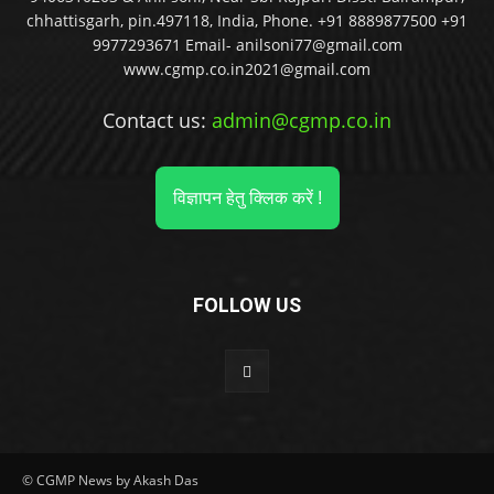
chhattisgarh, pin.497118, India, Phone. +91 8889877500 +91
9977293671 Email- anilsoni77@gmail.com
www.cgmp.co.in2021@gmail.com
Contact us:
admin@cgmp.co.in
विज्ञापन हेतु क्लिक करें !
FOLLOW US
© CGMP News by Akash Das