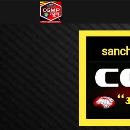
CG
MP
News