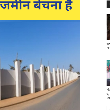
खब
अमट
बि
प्र
धम