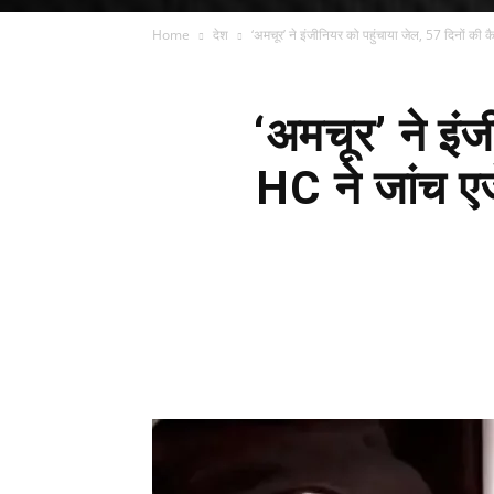
Home
देश
‘अमचूर’ ने इंजीनियर को पहुंचाया जेल, 57 दिनों की 
‘अमचूर’ ने इं
HC ने जांच एज