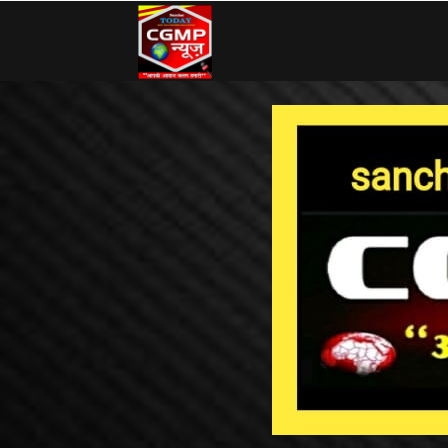
CG
MP
News