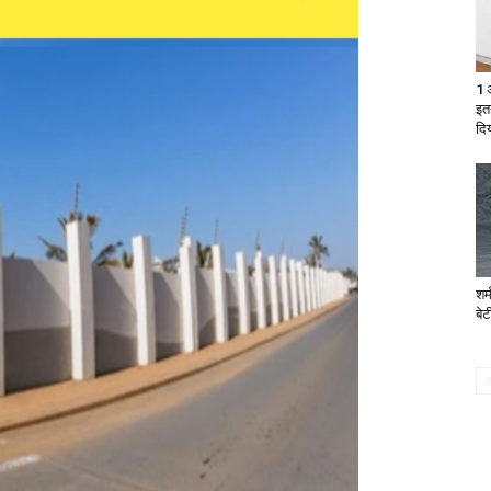
1 
इत
दिय
शर
बे