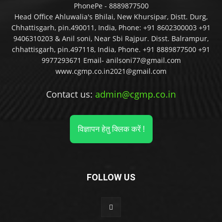
PhonePe - 8889877500
Head Office Ahluwalia's Bhilai, New Khursipar, Distt. Durg,
Chhattisgarh, pin.490011, India, Phone: +91 8602300003 +91
9406310203 & Anil soni, Near Sbi Rajpur. Disst. Balrampur,
chhattisgarh, pin.497118, India, Phone. +91 8889877500 +91
9977293671 Email- anilsoni77@gmail.com
www.cgmp.co.in2021@gmail.com
Contact us:
admin@cgmp.co.in
विज्ञापन हेतु क्लिक करें !
FOLLOW US